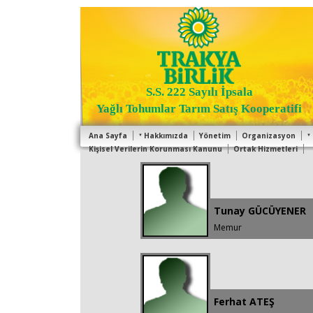
S.S. 222 Sayılı İpsala
Yağlı Tohumlar Tarım Satış Kooperatifi
Ana Sayfa
Hakkımızda
Yönetim
Organizasyon
Kişisel Verilerin Korunması Kanunu
Ortak Hizmetleri
Tunay GÜCÜYENER
Memur
Ferhat ATEŞ